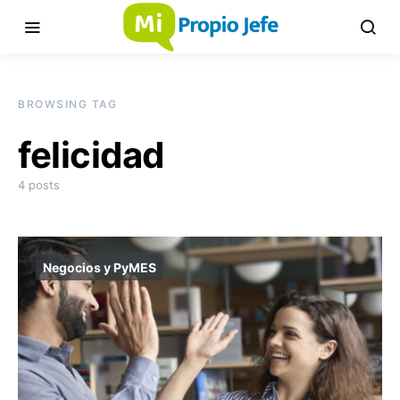
BROWSING TAG
felicidad
4 posts
Negocios y PyMES