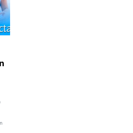
n
a
un