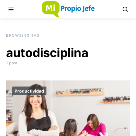
BROWSING TAG
autodisciplina
1 post
Productividad