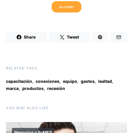
Share
Tweet
RELATED TAGS
,
,
,
,
,
capacitación
conexiones
equipo
gastos
lealtad
,
,
marca
productos
recesión
YOU MAY ALSO LIKE
Negocios y PyMES