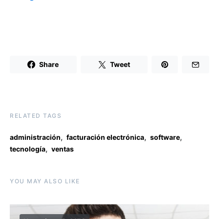
Share
Tweet
RELATED TAGS
,
,
,
administración
facturación electrónica
software
,
tecnología
ventas
YOU MAY ALSO LIKE