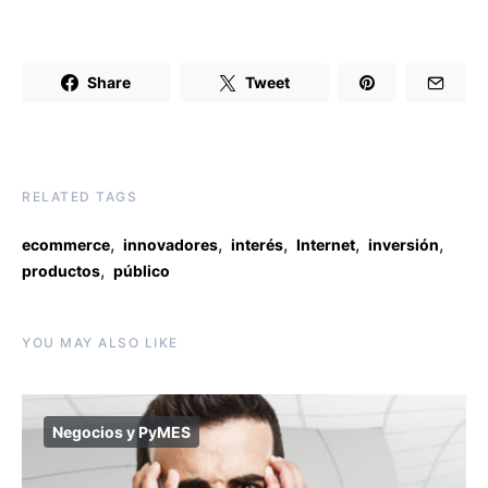
Share
Tweet
RELATED TAGS
,
,
,
,
,
ecommerce
innovadores
interés
Internet
inversión
,
productos
público
YOU MAY ALSO LIKE
Negocios y PyMES