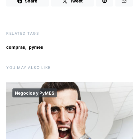
Share
Tweet
RELATED TAGS
,
compras
pymes
YOU MAY ALSO LIKE
Negocios y PyMES