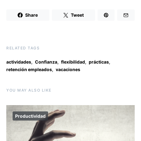
Share
Tweet
RELATED TAGS
,
,
,
,
actividades
Confianza
flexibilidad
prácticas
,
retención empleados
vacaciones
YOU MAY ALSO LIKE
Productividad