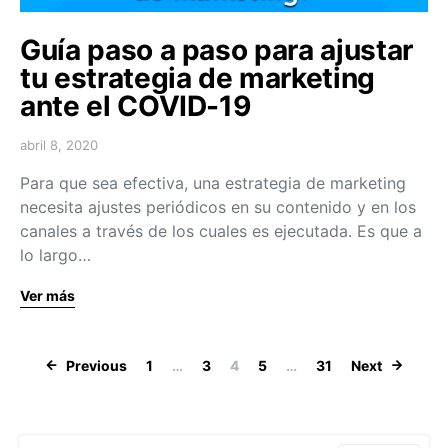
Guía paso a paso para ajustar
tu estrategia de marketing
ante el COVID-19
abril 8, 2020
Para que sea efectiva, una estrategia de marketing
necesita ajustes periódicos en su contenido y en los
canales a través de los cuales es ejecutada. Es que a
lo largo…
Ver más
Navegación de
Previous
1
…
3
4
5
…
31
Next
Search for: