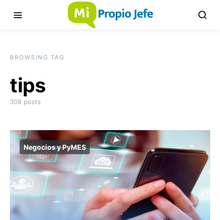
BROWSING TAG
tips
308 posts
Negocios y PyMES