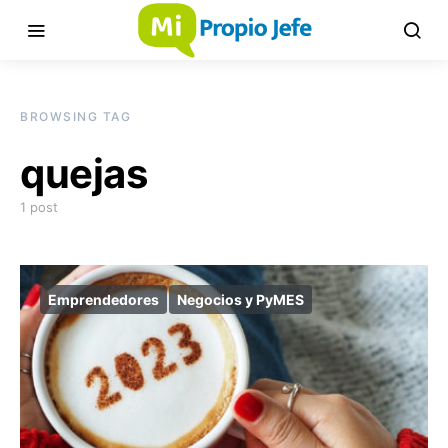
BROWSING TAG
quejas
1 post
Emprendedores
Negocios y PyMES