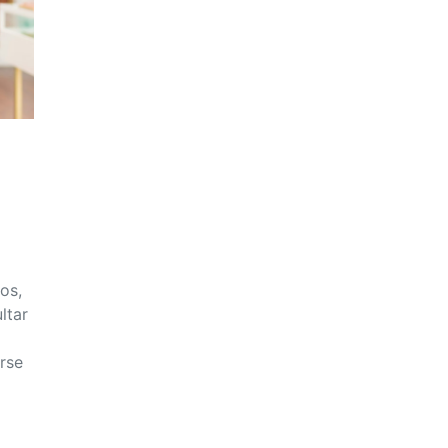
os,
ltar
rse