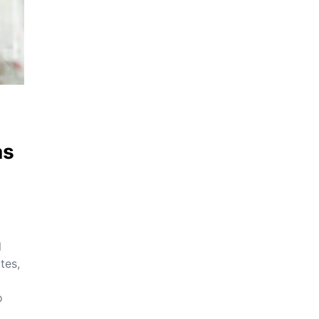
as
l
tes,
o