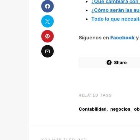
¿Qué cambiará con l
¿Cómo serán las aud
Todo lo que necesit
Síguenos en
Facebook
y
Share
RELATED TAGS
,
,
Contabilidad
negocios
ob
YOU MAY ALSO LIKE