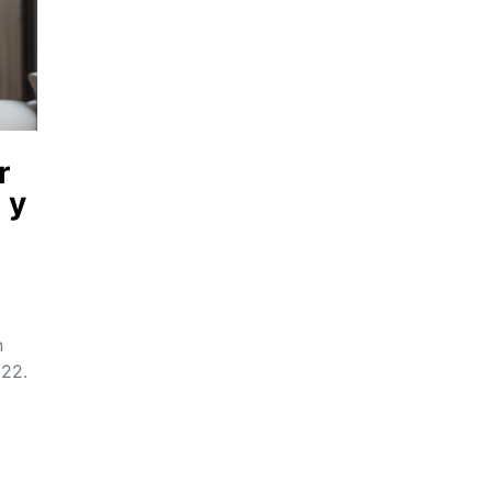
r
 y
n
022.