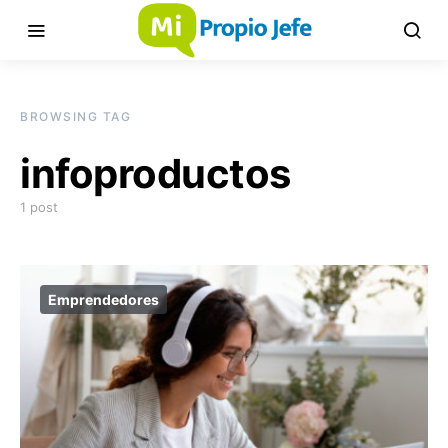
BROWSING TAG
infoproductos
1 post
Emprendedores