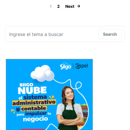
Navegación de
1
2
Next
Search for:
Search