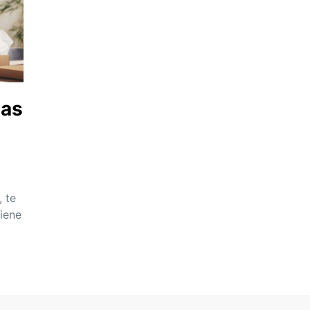
das
 te
iene