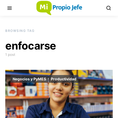
BROWSING TAG
enfocarse
1 post
Negocios y PyMES
Productividad