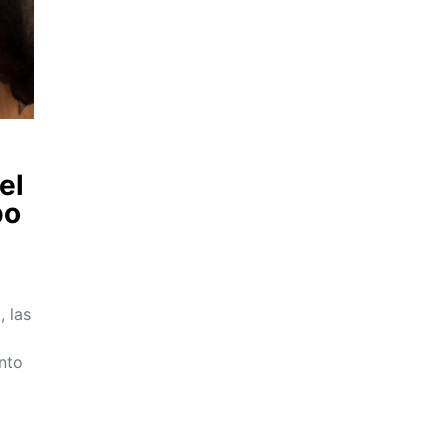
el
po
, las
nto