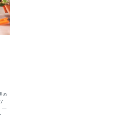
llas
 y
s —
r