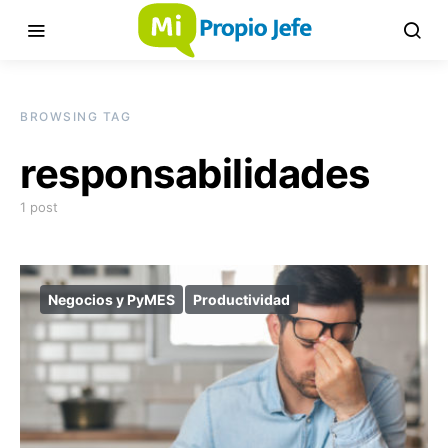
BROWSING TAG
responsabilidades
1 post
Negocios y PyMES
Productividad