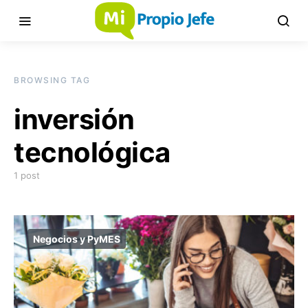
BROWSING TAG
inversión
tecnológica
1 post
Negocios y PyMES