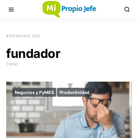
BROWSING TAG
fundador
1 post
Negocios y PyMES
Productividad