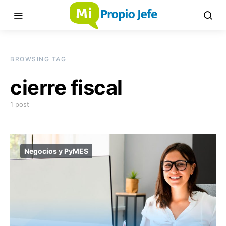
BROWSING TAG
cierre fiscal
1 post
Negocios y PyMES