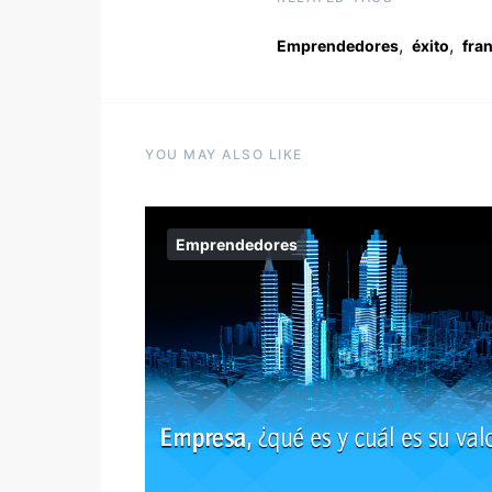
,
,
Emprendedores
éxito
fra
YOU MAY ALSO LIKE
Emprendedores