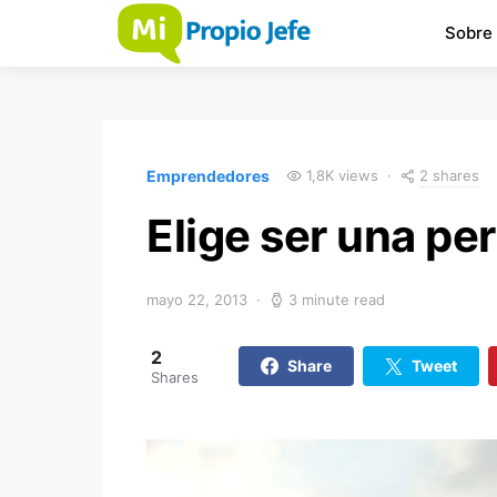
Sobre
2 shares
Emprendedores
1,8K views
Elige ser una pe
mayo 22, 2013
3 minute read
2
Share
Tweet
Shares