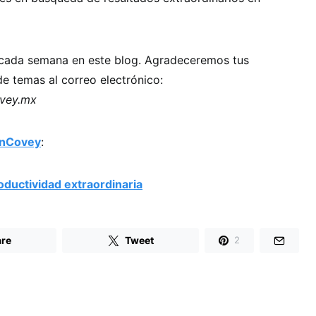
 cada semana en este blog. Agradeceremos tus
e temas al correo electrónico:
ovey.mx
inCovey
:
oductividad extraordinaria
re
Tweet
2