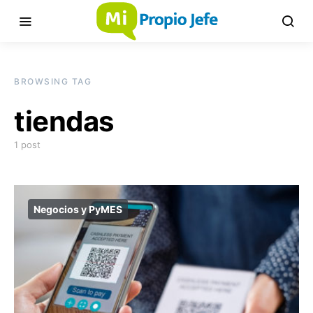
BROWSING TAG
tiendas
1 post
Negocios y PyMES