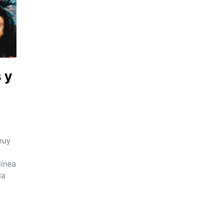
 y
muy
línea
la