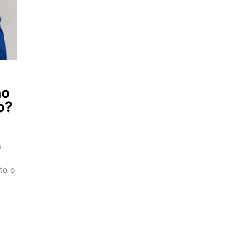
no
o?
s
to o