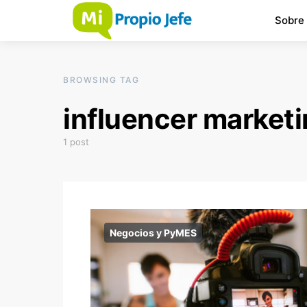
Sobre
BROWSING TAG
influencer market
1 post
Negocios y PyMES