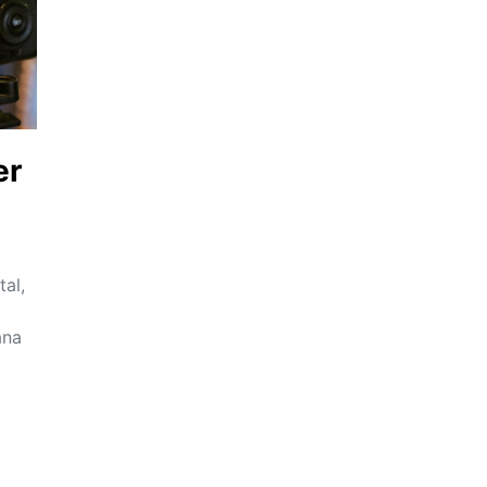
er
al,
ana