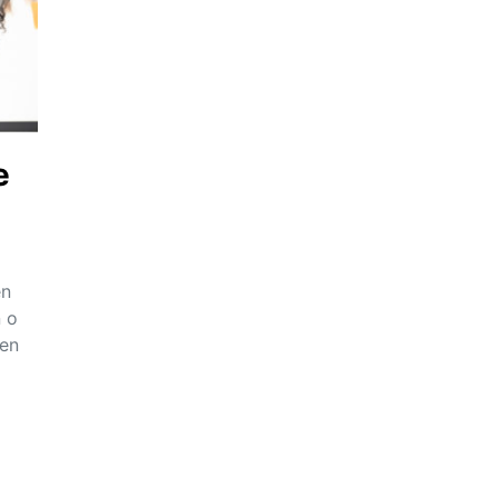
e
en
n o
den