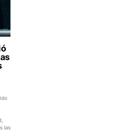
ió
las
s
tido
d,
s las