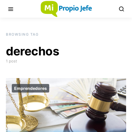
BROWSING TAG
derechos
1 post
Emprendedores