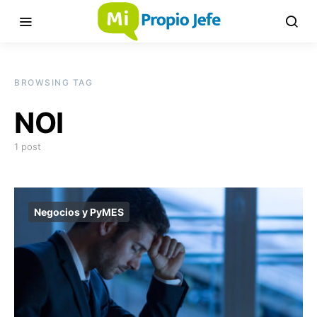
BROWSING TAG
NOI
1 post
Negocios y PyMES