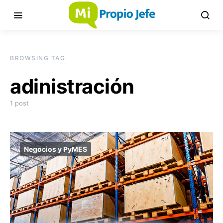
BROWSING TAG
adinistración
1 post
Negocios y PyMES